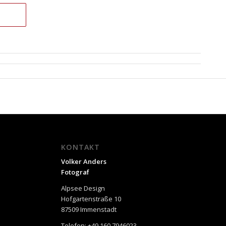
KONTAKT
Volker Anders
Fotograf
Alpsee Design
Hofgartenstraße 10
87509 Immenstadt
Telefon: +49 160 7946023