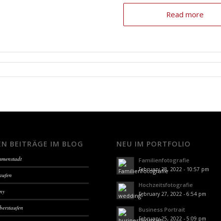
Read more
EN BEITRÄGE IM BLOG
NEU IM PORTFOLIO
Immenstadt
Familienfotografie
February 28, 2022 - 10:57 pm
aufen
Hochzeitsfotografie
sny
February 27, 2022 - 6:54 pm
berstaufen
Business Portrait
February 25, 2022 - 5:09 pm