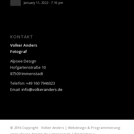
January 11, 2022 - 7:16 pm
KONTAKT
Volker Anders
Fotograf
Alpsee Design
Hofgartenstraße 10
87509 Immenstadt
Telefon: +49 160 7946023
Email:
info@volkeranders.de
© 2016 Copyright · Volker Anders | Webdesign & Programmierung:
www.alpsee-design.de
|
Impressum
|
Disclaimer
|