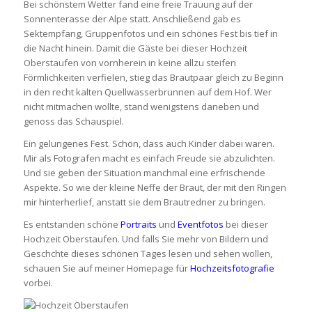
Bei schönstem Wetter fand eine freie Trauung auf der
Sonnenterasse der Alpe statt. Anschließend gab es
Sektempfang, Gruppenfotos und ein schönes Fest bis tief in
die Nacht hinein. Damit die Gäste bei dieser Hochzeit
Oberstaufen von vornherein in keine allzu steifen
Förmlichkeiten verfielen, stieg das Brautpaar gleich zu Beginn
in den recht kalten Quellwasserbrunnen auf dem Hof. Wer
nicht mitmachen wollte, stand wenigstens daneben und
genoss das Schauspiel.
Ein gelungenes Fest. Schön, dass auch Kinder dabei waren.
Mir als Fotografen macht es einfach Freude sie abzulichten.
Und sie geben der Situation manchmal eine erfrischende
Aspekte. So wie der kleine Neffe der Braut, der mit den Ringen
mir hinterherlief, anstatt sie dem Brautredner zu bringen.
Es entstanden schöne
Portraits
und
Eventfotos
bei dieser
Hochzeit Oberstaufen. Und falls Sie mehr von Bildern und
Geschchte dieses schönen Tages lesen und sehen wollen,
schauen Sie auf meiner Homepage für
Hochzeitsfotografie
vorbei.