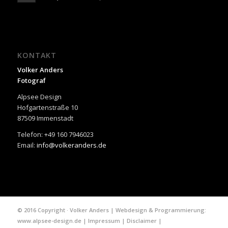
KONTAKT
Volker Anders
Fotograf
Alpsee Design
Hofgartenstraße 10
87509 Immenstadt
Telefon: +49 160 7946023
Email:
info@volkeranders.de
© 2016 Copyright · Volker Anders | Webdesign & Programmierung:
www.alpsee-design.de
|
Impressum
|
Disclaimer
|