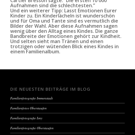
Cartier Bresson sagte: “Die ersten 10 000
Aufnahmen sind die schlechtesten.”
Und ein weiterer Tipp: Lasst Emotionen Eurer
Kinder zu. Ein Kinderlächeln ist wunderschön
und für Oma und Tante sind es vermutlich die
Bilder der Wahl. Aber diese Aufnahmen sagen
wenig über den Alltag eines Kindes. Die ganze
Bandbreite der Emotionen gehört zur Kindheit.
Und selten sieht man Tränen und einen
trotzigen oder wütenden Blick eines Kindes in
einem Familienalbum.
DIE NEUESTEN BEITRÄGE IM BLOG
Familienfotografie Immenstadt
Familienfotos Oberstaufen
Familienfotografie Isny
Familienfotografie Oberstaufen