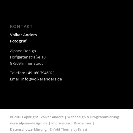
KONTAKT
Volker Anders
Fotograf
Alpsee Design
Hofgartenstraße 10
87509 Immenstadt
Telefon: +49 160 7946023
Email:
info@volkeranders.de
© 2016 Copyright · Volker Anders | Webdesign & Programmierung:
www.alpsee-design.de
|
Impressum
|
Disclaimer
|
Datenschutzerklärung
-
Enfold Theme by Kriesi