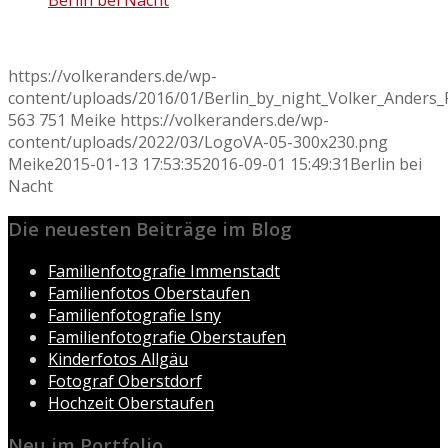
Berlin bei Nacht
https://volkeranders.de/wp-
content/uploads/2016/01/Berlin_by_night_Volker_Anders_F
563
751
Meike
https://volkeranders.de/wp-
content/uploads/2022/03/LogoVA-05-300x230.png
Meike
2015-01-13 17:53:35
2016-09-01 15:49:31
Berlin bei
Nacht
Die neuesten Beiträge im Blog
Familienfotografie Immenstadt
Familienfotos Oberstaufen
Familienfotografie Isny
Familienfotografie Oberstaufen
Kinderfotos Allgäu
Fotograf Oberstdorf
Hochzeit Oberstaufen
Neu im Portfolio