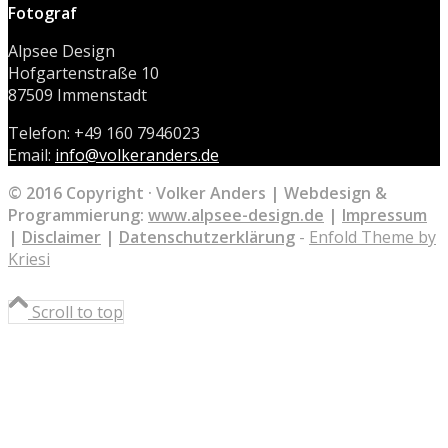
Fotograf
Alpsee Design
Hofgartenstraße 10
87509 Immenstadt
Telefon: +49 160 7946023
Email:
info@volkeranders.de
© 2016 Copyright · Volker Anders | Webdesign &
Programmierung:
www.alpsee-design.de
|
Impressum
|
Disclaimer
|
Datenschutzerklärung
-
Enfold Theme by
Kriesi
Scroll to top