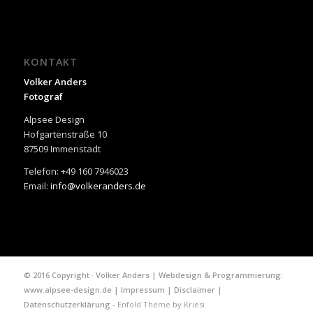
KONTAKT
Volker Anders
Fotograf
Alpsee Design
Hofgartenstraße 10
87509 Immenstadt
Telefon: +49 160 7946023
Email:
info@volkeranders.de
© 2016 Copyright · Volker Anders | Webdesign & Programmierung:
www.alpsee-design.de
|
Impressum
|
Disclaimer
|
Datenschutzerklärung
-
Enfold Theme by Kriesi