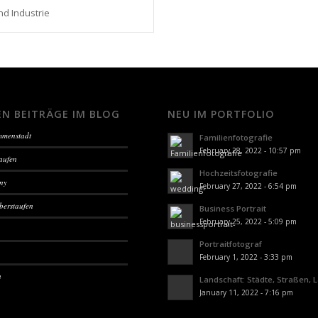
d Industrie
EN BEITRÄGE IM BLOG
NEU IM PORTFOLIO
Immenstadt
Familienfotografie
February 28, 2022 - 10:57 pm
aufen
Hochzeitsfotografie
sny
February 27, 2022 - 6:54 pm
berstaufen
Business Portrait
February 25, 2022 - 5:09 pm
Portraitfotograf
February 1, 2022 - 3:33 pm
n
Landschaft: Städte, Straßen, 
January 11, 2022 - 7:16 pm