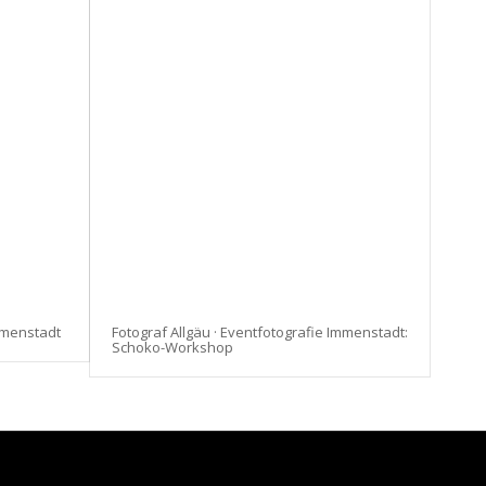
Immenstadt
Fotograf Allgäu · Eventfotografie Immenstadt:
Schoko-Workshop