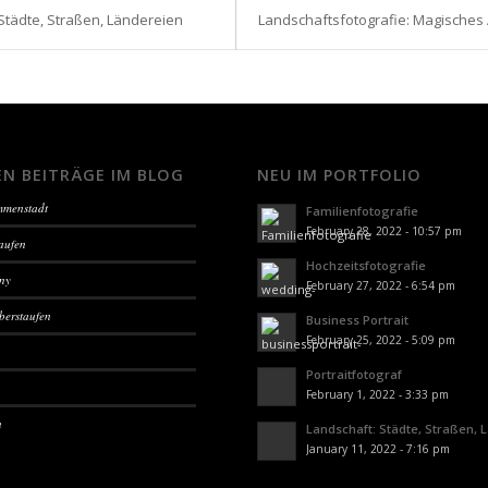
Städte, Straßen, Ländereien
Landschaftsfotografie: Magisches 
EN BEITRÄGE IM BLOG
NEU IM PORTFOLIO
Immenstadt
Familienfotografie
February 28, 2022 - 10:57 pm
aufen
Hochzeitsfotografie
sny
February 27, 2022 - 6:54 pm
berstaufen
Business Portrait
February 25, 2022 - 5:09 pm
Portraitfotograf
February 1, 2022 - 3:33 pm
n
Landschaft: Städte, Straßen, 
January 11, 2022 - 7:16 pm