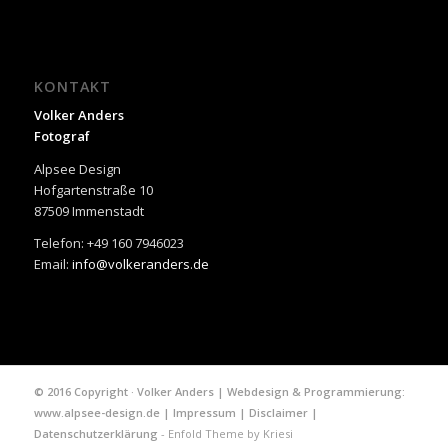
KONTAKT
Volker Anders
Fotograf
Alpsee Design
Hofgartenstraße 10
87509 Immenstadt
Telefon: +49 160 7946023
Email:
info@volkeranders.de
© 2016 Copyright · Volker Anders | Webdesign & Programmierung:
www.alpsee-design.de
|
Impressum
|
Disclaimer
|
Datenschutzerklärung
-
Enfold Theme by Kriesi