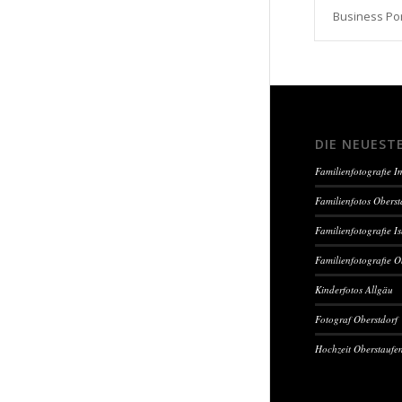
Business Por
DIE NEUEST
Familienfotografie 
Familienfotos Oberst
Familienfotografie I
Familienfotografie O
Kinderfotos Allgäu
Fotograf Oberstdorf
Hochzeit Oberstaufe