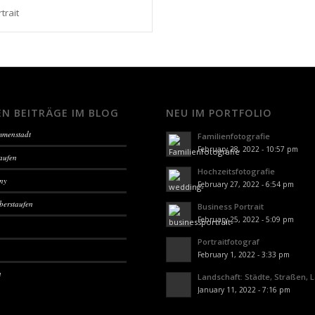
trait
EN BEITRÄGE IM BLOG
NEU IM PORTFOLIO
Immenstadt
Familienfotografie
February 28, 2022 - 10:57 pm
aufen
Hochzeitsfotografie
sny
February 27, 2022 - 6:54 pm
berstaufen
Business Portrait
February 25, 2022 - 5:09 pm
Portraitfotograf
February 1, 2022 - 3:33 pm
n
Landschaft: Städte, Straßen, 
January 11, 2022 - 7:16 pm