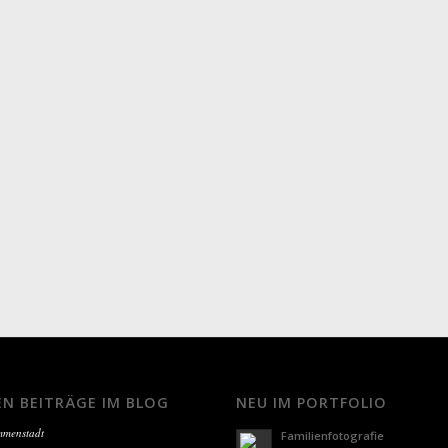
EN BEITRÄGE IM BLOG
NEU IM PORTFOLIO
Immenstadt
Familienfotografie