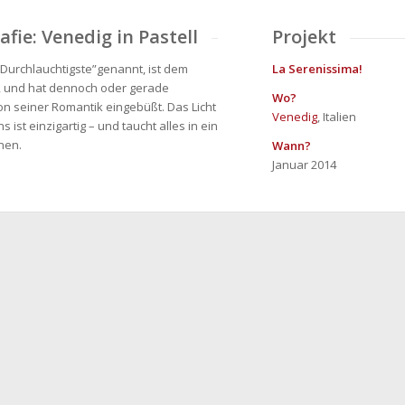
fie: Venedig in Pastell
Projekt
 Durchlauchtigste”genannt, ist dem
La Serenissima!
, und hat dennoch oder gerade
Wo?
n seiner Romantik eingebüßt. Das Licht
Venedig
, Italien
s ist einzigartig – und taucht alles in ein
nen.
Wann?
Januar 2014