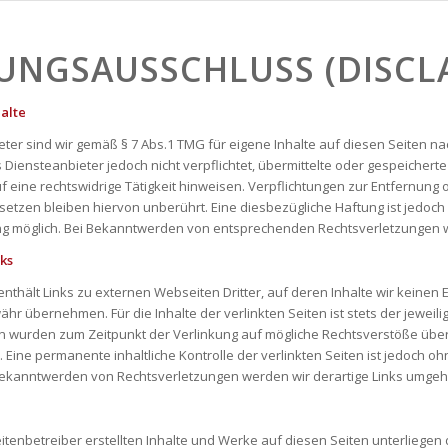
UNGSAUSSCHLUSS (DISCL
halte
eter sind wir gemäß § 7 Abs.1 TMG für eigene Inhalte auf diesen Seiten n
s Diensteanbieter jedoch nicht verpflichtet, übermittelte oder gespeich
uf eine rechtswidrige Tätigkeit hinweisen. Verpflichtungen zur Entfernun
etzen bleiben hiervon unberührt. Eine diesbezügliche Haftung ist jedoch
ng möglich. Bei Bekanntwerden von entsprechenden Rechtsverletzungen w
nks
nthält Links zu externen Webseiten Dritter, auf deren Inhalte wir keinen
r übernehmen. Für die Inhalte der verlinkten Seiten ist stets der jeweilig
en wurden zum Zeitpunkt der Verlinkung auf mögliche Rechtsverstöße über
. Eine permanente inhaltliche Kontrolle der verlinkten Seiten ist jedoch 
Bekanntwerden von Rechtsverletzungen werden wir derartige Links umge
eitenbetreiber erstellten Inhalte und Werke auf diesen Seiten unterliegen