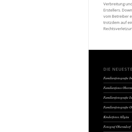
Verbreitung und
Erstellers. Down
vom Betreiber e
trotzdem auf e
Rechtsverletzu
DIE NEUEST
Familienfotografie 
Familienfotos Oberst
Familienfotografie I
Familienfotografie O
Kinderfotos Allgäu
Fotograf Oberstdorf