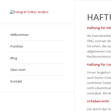
HAFT
Haftung für In
Willkommen
Als Diensteanbi
TMG sind wir al
forschen, die a
Portfolio
allgemeinen Ges
Rechtsverletzu
Blog
Haftung für Li
Über mich
Unser Angebot e
auch keine Gewäh
Kontakt
verlinkten Seit
nicht erkennbar
zumutbar. Bei 
Urheberrecht
Die durch die S