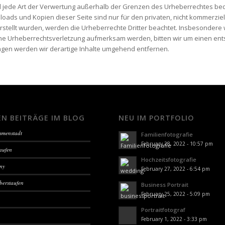
 jede Art der Verwertung außerhalb der Grenzen des Urheberrechtes bedü
loads und Kopien dieser Seite sind nur für den privaten, nicht kommerziell
rstellt wurden, werden die Urheberrechte Dritter beachtet. Insbesondere w
ine Urheberrechtsverletzung aufmerksam werden, bitten wir um einen en
ngen werden wir derartige Inhalte umgehend entfernen.
EN BEITRÄGE IM BLOG
NEU IM PORTFOLIO
Immenstadt
Familienfotografie
February 28, 2022 - 10:57 pm
aufen
Hochzeitsfotografie
sny
February 27, 2022 - 6:54 pm
berstaufen
Business Portrait
February 25, 2022 - 5:09 pm
Portraitfotograf
February 1, 2022 - 3:33 pm